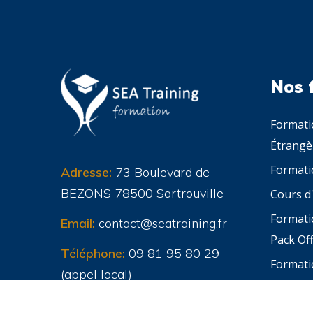
Nos 
Formati
Étrangè
Formati
Adresse:
73 Boulevard de
BEZONS 78500 Sartrouville
Cours d'
Formati
Email:
contact@seatraining.fr
Pack Off
Téléphone:
09 81 95 80 29
Formati
(appel local)
Excel