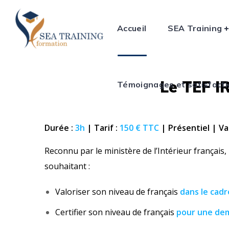
Témoignages et satisfactio
Accueil
SEA Training
Le TEF IR
Témoignages et satisfact
Durée :
3h
| Tarif :
150 € TTC
| Présentiel | Val
Reconnu par le ministère de l’Intérieur français, 
souhaitant :
Valoriser son niveau de français
dans le cadr
Certifier son niveau de français
pour une
dem