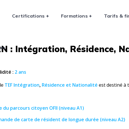
n
Certifications
Formations
Tarifs & 
N : Intégration, Résidence, N
ion
idité :
2 ans
le
TEF Intégration
,
Résidence
et Nationalité
est destiné à 
e du parcours citoyen OFII
(niveau A1)
ande de carte de résident de longue durée
(niveau A2)