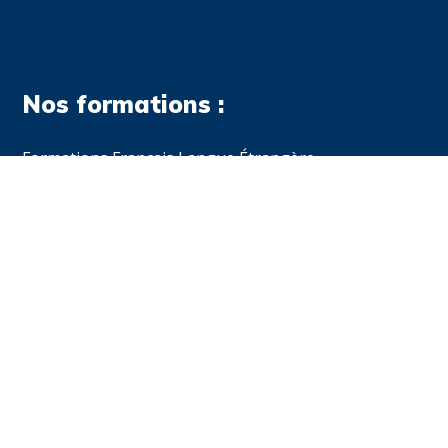
Nos formations :
Formations Français Langue Étrangère
Formations d'anglais
Cours d'arabe littéral
Formation de bureautique sur le Pack Office
Formations de bureautique sur Excel
Nous trouver :