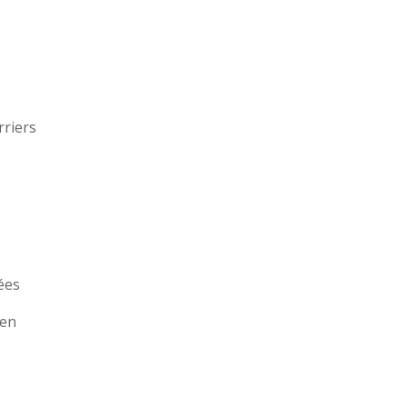
rriers
ées
 en