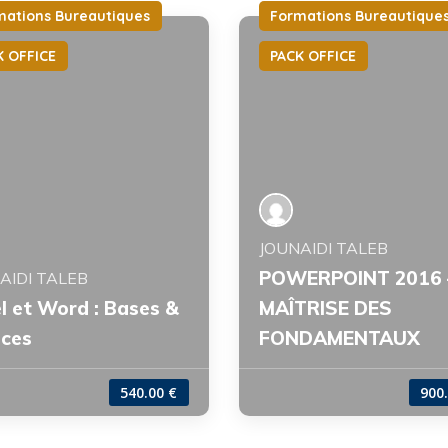
mations Bureautiques
Formations Bureautique
K OFFICE
PACK OFFICE
JOUNAIDI TALEB
POWERPOINT 2016 
AIDI TALEB
l et Word : Bases &
MAÎTRISE DES
uces
FONDAMENTAUX
540.00 €
900