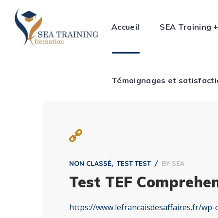
Témoignages et satisfactio
Accueil
SEA Training
Témoignages et satisfact
NON CLASSÉ
TEST TEST
BY
SEA
Test TEF Comprehens
https://www.lefrancaisdesaffaires.fr/wp-