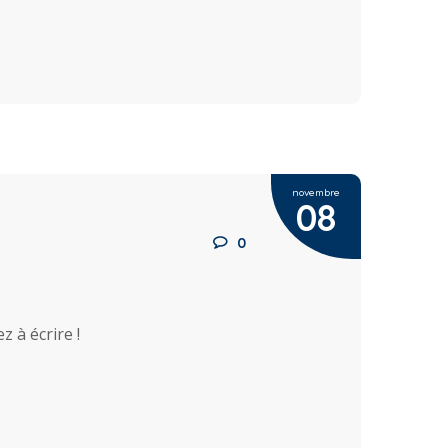
novembre
08
0
 à écrire !